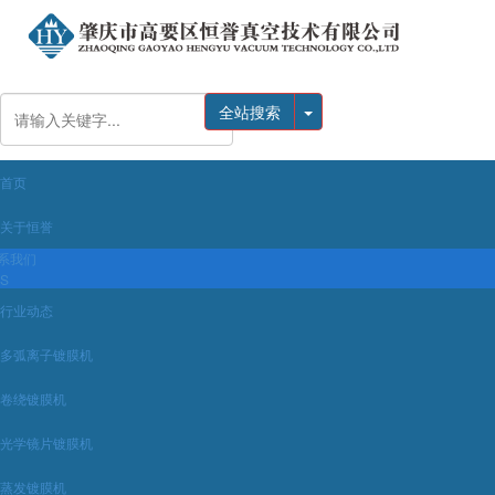
全站搜索
首页
关于恒誉
系我们
BS
行业动态
多弧离子镀膜机
卷绕镀膜机
光学镜片镀膜机
蒸发镀膜机