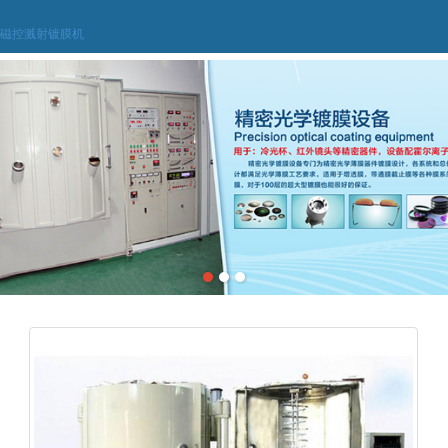
磁控溅射镀膜机