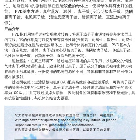
面上的过程。它的作用是可以使某些有特殊性能(强度高、耐磨性、散热
性、耐腐性等)的微粒喷涂在性能较低的母体上，使得母体具有更好的性
能。 PVD基本方法：真空蒸发、溅射 、离子镀(空心阴极离子镀、热阴
极离子镀、电弧离子镀、活性反应离子镀、射频离子镀、直流放电离子
镀)。
产品介绍
PVD指利用物理过程实现物质转移，将原子或分子由源转移到基材表面上
的过程。它的作用是可以使某些有特殊性能(强度高、耐磨性、散热性、耐腐性
等)的微粒喷涂在性能较低的母体上，使得母体具有更好的性能。 PVD基本方
法：真空蒸发、溅射 、离子镀(空心阴极离子镀、热阴极离子镀、电弧离子镀、
活性反应离子镀、射频离子镀、直流放电离子镀)。
磁控溅射：在真空环境下，通过电压和磁场的共同作用，以被离化的惰性
气体离子对靶材进行轰击，致使靶材以离子、原子或分子的形式被弹出并沉积
在基件上形成薄膜。根据使用的电离电源的不同，导体和非导体材料均可作为
靶材被溅射。
过滤阴极弧：过滤阴极电弧(FCA )配有高效的电磁过滤系统，可将离子源产
生的等离子体中的宏观粒子、离子团过滤干净，经过磁过滤后沉积粒子的离化
率为100%，并且可以过滤掉大颗粒， 因此制备的薄膜非常致密和平整光滑，具
有抗腐蚀性能好，与机体的结合力很强。