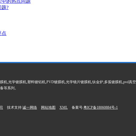
术中的热点问题
题?
要点
,光学镀膜机,塑料镀铝机,PVD镀膜机,光学镜片镀膜机,钛金炉,多弧镀膜机,pvd真空
设备等系列。
司
技术支持:
诚一网络
网站地图
XML
备案号:
粤ICP备18060884号-1