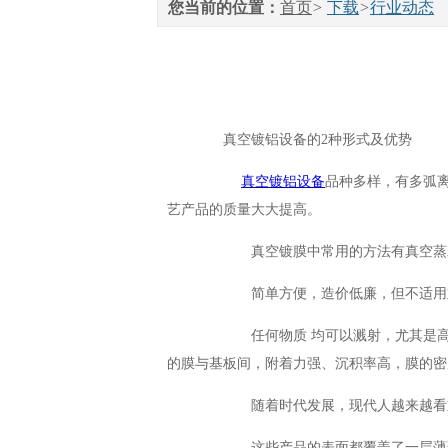
您当前的位置：
首页
>
下载
>
行业动态
真空镀铝设备的2种形式及优势
真空镀铝设备
品种多样，有多弧
艺产品的质量大大提高。
真空镀膜中常用的方法有真空蒸发和
简单方便，造价低廉，但不适用难金
任何物质 均可以溅射，尤其是高熔点
的膜与基板间，附着力强、沉积率高，膜的密
随着时代发展，现代人越来越看重物
这些产品的表面都覆盖了一层薄薄的