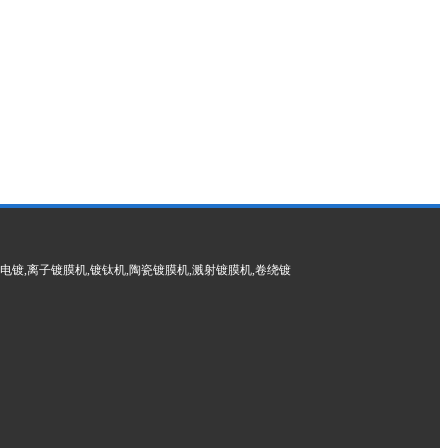
电镀,离子镀膜机,镀钛机,陶瓷镀膜机,溅射镀膜机,卷绕镀