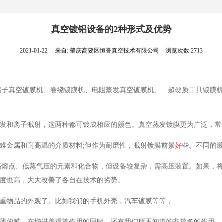
真空镀铝设备的2种形式及优势
2021-01-22
来自:
肇庆高要区恒誉真空技术有限公司
浏览次数:2713
离子真空镀膜机、卷绕镀膜机、电阻蒸发真空镀膜机、 超硬质工具镀膜
离子溅射，这两种都可镀成相应的颜色。真空蒸发镀膜更为广泛，常
属和耐高温的介质材料;但作为耐磨性，溅射镀膜前景
好
些。不同的
、低蒸气压的元素和化合物，但设备较复杂，需高压装置。如果，将
度也高，大大改善了各自在技术的劣势。
品的外观了。比如我们的手机外壳，汽车镀膜等等，
膜，在增进美观等作用的同时，还有我们所不知道的非常多的作用。