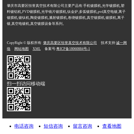
肇庆市高要区恒誉真空技术有限公司主要产品有:手机镀膜机,光学镀膜机,塑
料镀铝机,PVD镀膜机,光学镜片镀膜机,钛金炉,多弧镀膜机,pvd真空电镀,离子
镀膜机,镀钛机,陶瓷镀膜机,溅射镀膜机,卷绕镀膜机,真空镀膜机,镀膜机,离子
镀,真空电镀机,真空镀膜设备等系列。
CopyRight © 版权所有:
肇庆高要区恒誉真空技术有限公司
技术支持:
诚一网
络
网站地图
XML
备案号:
粤ICP备18060884号-1
扫一扫访问移动端
电话咨询
短信咨询
留言咨询
查看地图