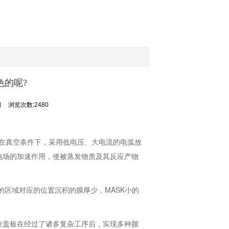
色的呢?
司
浏览次数:2480
缩写，是指在真空条件下，采用低电压、大电流的电弧放
电场的加速作用，使被蒸发物质及其反应产物
的区域对应的位置沉积的膜厚少，MASK小的
盖板在经过了诸多复杂工序后，实现多种颜