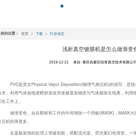
当前的位置：
首页
>
下载
>
行业动态
浅析真空镀膜机是怎么做渐变
2019-12-21
来自:
肇庆高要区恒誉真空技术有限公
PVD是英文Physical Vapor Deposition(物理气相沉积)的
技术，利用气体放电使靶材蒸发并使被蒸发物质与气体都发生电离，利用
积在工件上。
做渐变色，会在靶材和工件的中间增加一个挡板(MASK)，MASK大
方沉积的厚度多。
在盖板装饰的处理上突破创新，搭配流光蓝、霓光紫幻色渐变。一块