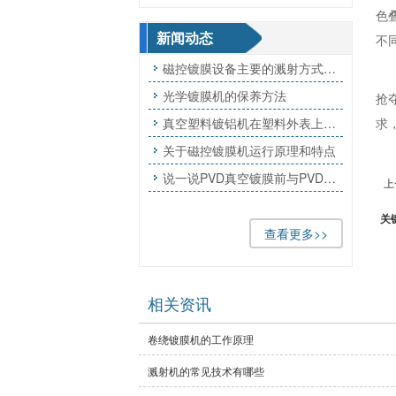
色
新闻动态
不
磁控镀膜设备主要的溅射方式有哪几种么

光学镀膜机的保养方法

抢
真空塑料镀铝机在塑料外表上镀铝优势?
求

关于磁控镀膜机运行原理和特点

说一说PVD真空镀膜前与PVD电镀后的有什么区别?

上
关
查看更多>>
相关资讯
卷绕镀膜机的工作原理
溅射机的常见技术有哪些