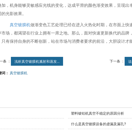
叠加，机身能够灵敏感应光线的变化，达成平滑的颜色渐变效果，呈现出
同的光影效果。
真空镀膜机
做渐变色工艺处理已经在进入火热化时期，在市面上快速
夺市场，都渴望在行业上拥有一席之地。那么，面对快速更新换代的品牌
，只有保持自身的不断创新，站在市场与消费者要求的前沿，大胆设计才
一条 ：
下一条 ：
浅析真空镀膜机溅射和蒸发...
说
键词：
真空镀膜机
塑料镀铝机真空不稳定的原因分析
什么是真空镀膜设备的虚漏及漏孔?