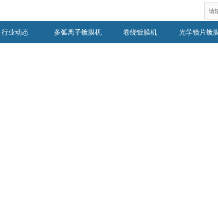
行业动态
多弧离子镀膜机
卷绕镀膜机
光学镜片镀