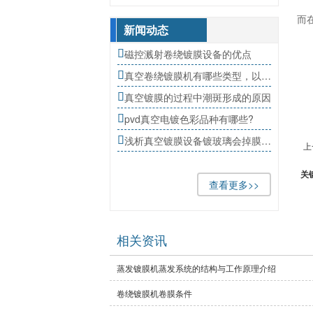
而
新闻动态
磁控溅射卷绕镀膜设备的优点

真空卷绕镀膜机有哪些类型，以及它的原理?

真空镀膜的过程中潮斑形成的原因

pvd真空电镀色彩品种有哪些?

浅析真空镀膜设备镀玻璃会掉膜原因?

上
关
查看更多>>
相关资讯
蒸发镀膜机蒸发系统的结构与工作原理介绍
卷绕镀膜机卷膜条件