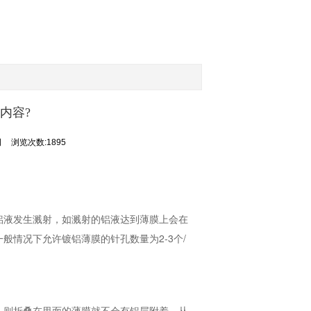
内容?
司
浏览次数:1895
液发生溅射，如溅射的铝液达到薄膜上会在
情况下允许镀铝薄膜的针孔数量为2-3个/
，则折叠在里面的薄膜就不会有铝层附着，从