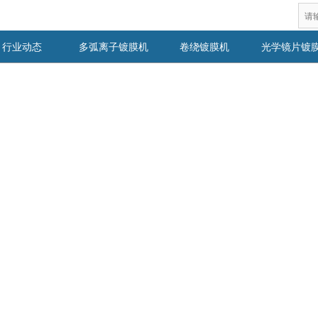
行业动态
多弧离子镀膜机
卷绕镀膜机
光学镜片镀