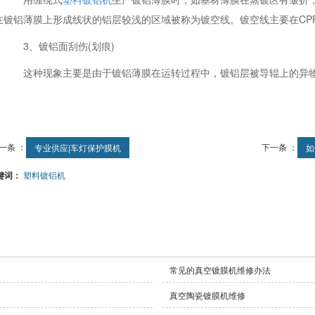
在镀铝薄膜上形成线状的铝层较浅的区域被称为镀空线。镀空线主要在CP
3、镀铝面刮伤(划痕)
这种现象主要是由于镀铝薄膜在运转过程中，镀铝层被导辊上的异
一条 ：
下一条 ：
专业供应|车灯保护膜机
如
键词：
塑料镀铝机
常见的真空镀膜机​维修办法
真空陶瓷镀膜机维修