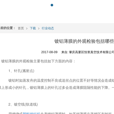
当前的位置：
首页
>
下载
>
行业动态
镀铝薄膜的外观检验包括哪些
2017-08-09
来自:
肇庆高要区恒誉真空技术有限公
镀铝薄膜的外观检验主要包括如下方面的内容：
1、针孔(溅射点)
镀铝时如蒸发舟的温度控制不良或送丝点的位置不好等情况会造成铝
膜上形成小的针孔，镀铝薄膜上的针孔过多会造成薄膜阻隔性能的下降。一般
。
2、镀空线(轨道线)
用缠绕式
塑料镀铝机
生产镀铝薄膜时，如基材薄膜在蒸镀区有皱折