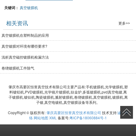
关键词：
真空镀膜机
相关资讯
更多>>
真空镀膜机在塑料制品的应用
真空镀膜对环境有哪些要求?
浅析真空磁控镀膜机检漏方法
卷绕镀膜机工件除气
肇庆市高要区恒誉真空技术有限公司主要产品有:手机镀膜机,光学镀膜机,塑
料镀铝机,PVD镀膜机,光学镜片镀膜机,钛金炉,多弧镀膜机,pvd真空电镀,离
子镀膜机,镀钛机,陶瓷镀膜机,溅射镀膜机,卷绕镀膜机,真空镀膜机,镀膜机,离
子镀,真空电镀机,真空镀膜设备等系列。
CopyRight © 版权所有:
肇庆高要区恒誉真空技术有限公司
技术支持:
诚一网
络
网站地图
XML
备案号:
粤ICP备18060884号-1