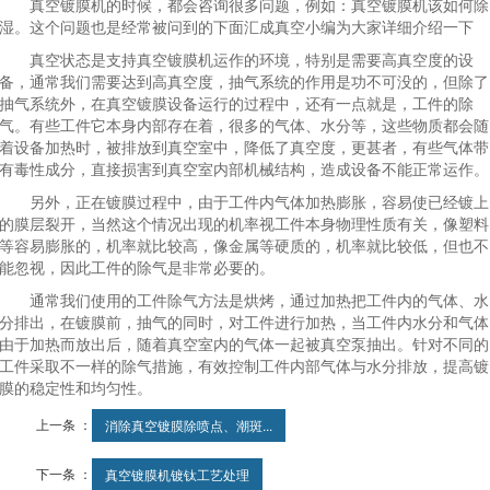
真空镀膜机的时候，都会咨询很多问题，例如：真空镀膜机该如何除
湿。这个问题也是经常被问到的下面汇成真空小编为大家详细介绍一下
真空状态是支持真空镀膜机运作的环境，特别是需要高真空度的设
备，通常我们需要达到高真空度，抽气系统的作用是功不可没的，但除了
抽气系统外，在真空镀膜设备运行的过程中，还有一点就是，工件的除
气。有些工件它本身内部存在着，很多的气体、水分等，这些物质都会随
着设备加热时，被排放到真空室中，降低了真空度，更甚者，有些气体带
有毒性成分，直接损害到真空室内部机械结构，造成设备不能正常运作。
另外，正在镀膜过程中，由于工件内气体加热膨胀，容易使已经镀上
的膜层裂开，当然这个情况出现的机率视工件本身物理性质有关，像塑料
等容易膨胀的，机率就比较高，像金属等硬质的，机率就比较低，但也不
能忽视，因此工件的除气是非常必要的。
通常我们使用的工件除气方法是烘烤，通过加热把工件内的气体、水
分排出，在镀膜前，抽气的同时，对工件进行加热，当工件内水分和气体
由于加热而放出后，随着真空室内的气体一起被真空泵抽出。针对不同的
工件采取不一样的除气措施，有效控制工件内部气体与水分排放，提高镀
膜的稳定性和均匀性。
上一条 ：
消除真空镀膜除喷点、潮斑...
下一条 ：
真空镀膜机镀钛工艺处理