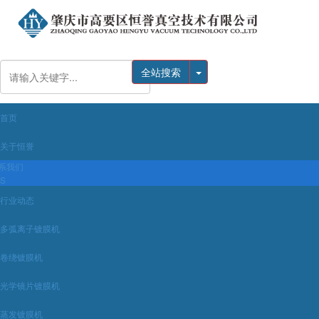
全站搜索
首页
关于恒誉
系我们
BS
行业动态
多弧离子镀膜机
卷绕镀膜机
光学镜片镀膜机
蒸发镀膜机