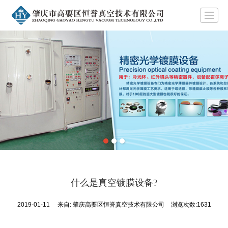
首页
关于恒誉
行业动态
多弧离子镀膜机
卷绕镀膜机
光学镜片镀膜机
蒸发镀膜机
磁控溅射镀膜机
什么是真空镀膜设备?
2019-01-11
来自:
肇庆高要区恒誉真空技术有限公司
浏览次数:1631