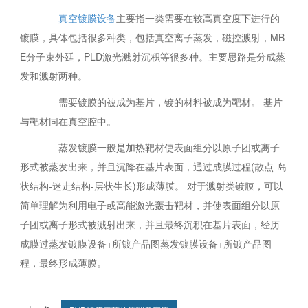
真空镀膜设备
主要指一类需要在较高真空度下进行的
镀膜，具体包括很多种类，包括真空离子蒸发，磁控溅射，MB
E分子束外延，PLD激光溅射沉积等很多种。主要思路是分成蒸
发和溅射两种。
需要镀膜的被成为基片，镀的材料被成为靶材。 基片
与靶材同在真空腔中。
蒸发镀膜一般是加热靶材使表面组分以原子团或离子
形式被蒸发出来，并且沉降在基片表面，通过成膜过程(散点-岛
状结构-迷走结构-层状生长)形成薄膜。 对于溅射类镀膜，可以
简单理解为利用电子或高能激光轰击靶材，并使表面组分以原
子团或离子形式被溅射出来，并且最终沉积在基片表面，经历
成膜过蒸发镀膜设备+所镀产品图蒸发镀膜设备+所镀产品图
程，最终形成薄膜。